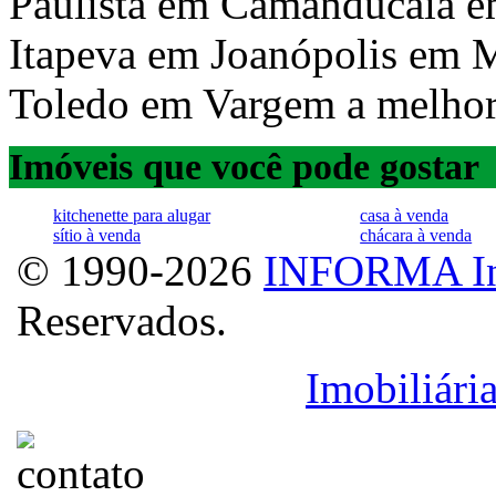
Paulista em Camanducaia 
Itapeva em Joanópolis em
Toledo em Vargem a melhor a
Imóveis que você pode gostar
kitchenette para alugar
casa à venda
sítio à venda
chácara à venda
© 1990-2026
INFORMA In
Reservados.
Licenciado para
Imobiliári