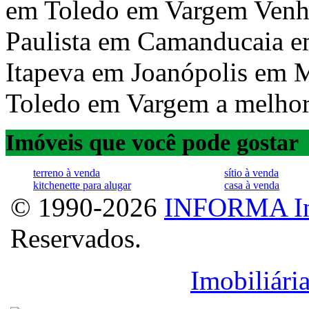
em Toledo em Vargem Venh
Paulista em Camanducaia 
Itapeva em Joanópolis em
Toledo em Vargem a melhor a
Imóveis que você pode gostar
terreno à venda
sítio à venda
kitchenette para alugar
casa à venda
© 1990-2026
INFORMA In
Reservados.
Licenciado para
Imobiliári