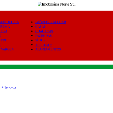
MANDUCAIA
IMÓVEIS P/ ALUGAR
TREMA
CASAS
PEVA
CHÁCARAS
Z
FAZENDAS
LEDO
SÍTIOS
M
TERRENOS
M VARGEM
APARTAMENTOS