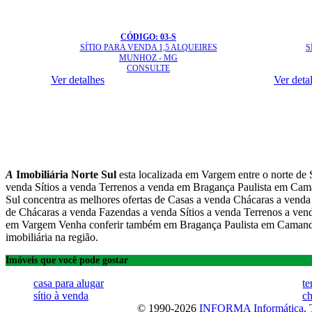
CÓDIGO: 03-S
SÍTIO
PARA VENDA 1,5 ALQUEIRES
S
MUNHOZ - MG
CONSULTE
Ver detalhes
Ver deta
A
Imobiliária Norte Sul
esta localizada em Vargem entre o norte de
venda Sítios a venda Terrenos a venda em Bragança Paulista em C
Sul concentra as melhores ofertas de Casas a venda Chácaras a vend
de Chácaras a venda Fazendas a venda Sítios a venda Terrenos a 
em Vargem Venha conferir também em Bragança Paulista em Camand
imobiliária na região.
Imóveis que você pode gostar
casa para alugar
te
sítio à venda
ch
© 1990-2026
INFORMA Informática
.