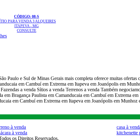
CÓDIGO: 08-S
ÍTIO
PARA VENDA 3 ALQUEIRES
ITAPEVA - MG
CONSULTE
lhes
 São Paulo e Sul de Minas Gerais mais completa oferece muitas ofertas
amanducaia em Cambuí em Extrema em Itapeva em Joanópolis em Munho
a Fazendas a venda Sítios a venda Terrenos a venda Também negociamo
venda em Bragança Paulista em Camanducaia em Cambuí em Extrema e
ucaia em Cambuí em Extrema em Itapeva em Joanópolis em Munhoz e
rreno à venda
casa à vend
ácara à venda
kitchenette 
 Todos os Direitos Reservados.