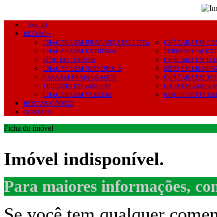
INICIO
REGIÃO +
CHÁCARA EM BRAGANÇA PAULISTA
CHÁCARA EM CA
CHÁCARA EM EXTREMA
TERRENO EM EX
SÍTIO EM ITAPEVA
CHÁCARA EM ITA
CHÁCARA EM JOANÓPOLIS
SÍTIO EM MUNHO
CASA EM PRAIA GRANDE
CHÁCARA EM TO
TERRENO EM VARGEM
CASA EM VARGE
CHÁCARA EM VARGEM
KITCHENETTE E
BUSCAR CÓDIGO
CONTATO
Ficha do imóvel
Imóvel indisponível.
Para maiores informações, con
Se você tem qualquer coment