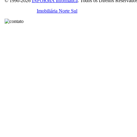
© 1990-2026
INFORMA Informática
. Todos os Direitos Reservados
Licenciado para
Imobiliária Norte Sul
- Creci 019403-J