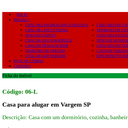
INICIO
REGIÃO +
CHÁCARA EM BRAGANÇA PAULISTA
CHÁCARA EM CA
CHÁCARA EM EXTREMA
TERRENO EM EX
SÍTIO EM ITAPEVA
CHÁCARA EM ITA
CHÁCARA EM JOANÓPOLIS
SÍTIO EM MUNHO
CASA EM PRAIA GRANDE
CHÁCARA EM TO
TERRENO EM VARGEM
CASA EM VARGE
CHÁCARA EM VARGEM
KITCHENETTE E
BUSCAR CÓDIGO
CONTATO
Ficha do imóvel
Código: 06-L
Casa para alugar em Vargem SP
Descrição: Casa com um dormitório, cozinha, banheiro