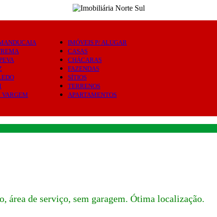
MANDUCAIA
IMÓVEIS P/ ALUGAR
TREMA
CASAS
PEVA
CHÁCARAS
Z
FAZENDAS
LEDO
SÍTIOS
M
TERRENOS
M VARGEM
APARTAMENTOS
, área de serviço, sem garagem. Ótima localização.