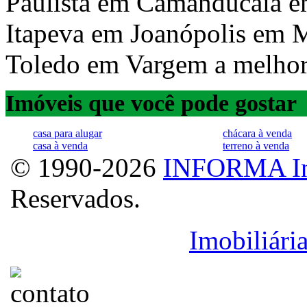
Paulista em Camanducaia 
Itapeva em Joanópolis em
Toledo em Vargem a melhor a
Imóveis que você pode gostar
casa para alugar
chácara à venda
casa à venda
terreno à venda
© 1990-2026
INFORMA In
Reservados.
Licenciado para
Imobiliári